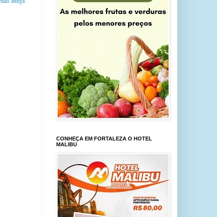
ais antiga
CONHEÇA EM FORTALEZA O HOTEL
MALIBU