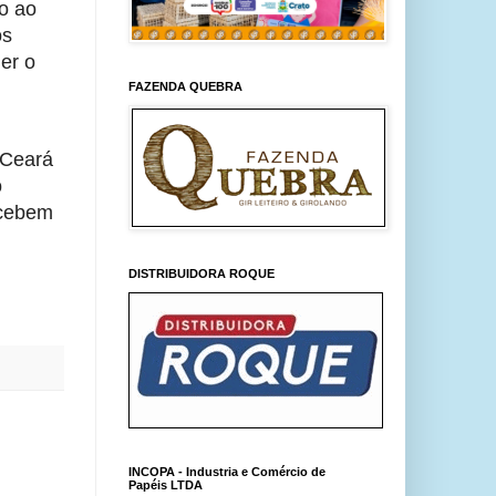
to ao
os
er o
FAZENDA QUEBRA
 Ceará
o
ecebem
DISTRIBUIDORA ROQUE
INCOPA - Industria e Comércio de
Papéis LTDA