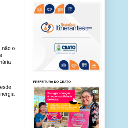
a não o
s
nária
PREFEITURA DO CRATO
desde
energia