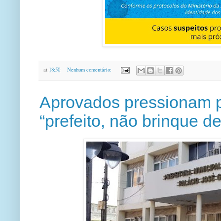
at
18:50
Nenhum comentário:
Aprovados pressionam p
“prefeito, não brinque d