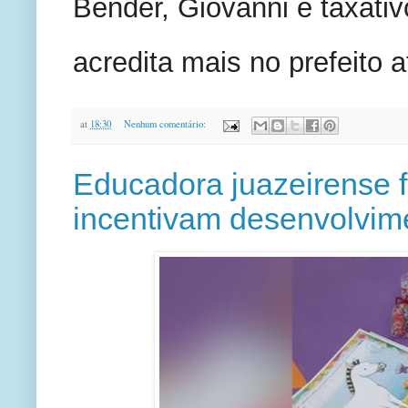
Bender, Giovanni é taxativ
acredita mais no prefeito at
at
18:30
Nenhum comentário:
Educadora juazeirense f
incentivam desenvolvim