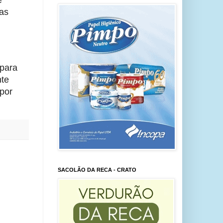
eas
 para
nte
por
SACOLÃO DA RECA - CRATO