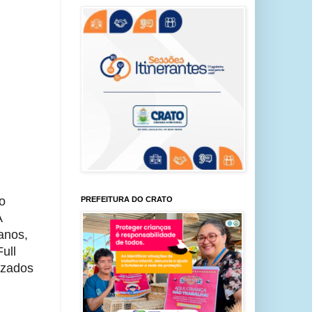
o
PREFEITURA DO CRATO
A
anos,
ull
lizados