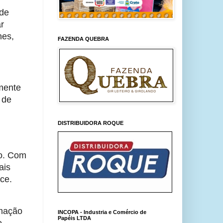
 de
r
nes,
FAZENDA QUEBRA
amente
 de
DISTRIBUIDORA ROQUE
do. Com
ais
ce.
rmação
INCOPA - Industria e Comércio de
Papéis LTDA
e