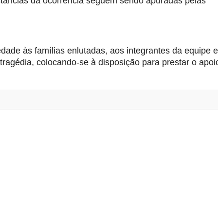
stâncias da ocorrência seguem sendo apuradas pelas 
edade às famílias enlutadas, aos integrantes da equipe e 
ragédia, colocando-se à disposição para prestar o apoio