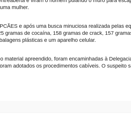
a entreaberta e viram o homem pulando o muro para escap
 uma mulher.
CPCÃES e após uma busca minuciosa realizada pelas eq
25 gramas de cocaína, 158 gramas de crack, 157 gramas
alagens plásticas e um aparelho celular.
o material apreendido, foram encaminhadas à Delegacia
 foram adotados os procedimentos cabíveis. O suspeito s