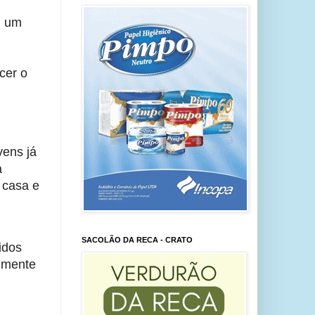
 um 
er o 
ens já 
 
casa e 
SACOLÃO DA RECA - CRATO
dos 
mente 