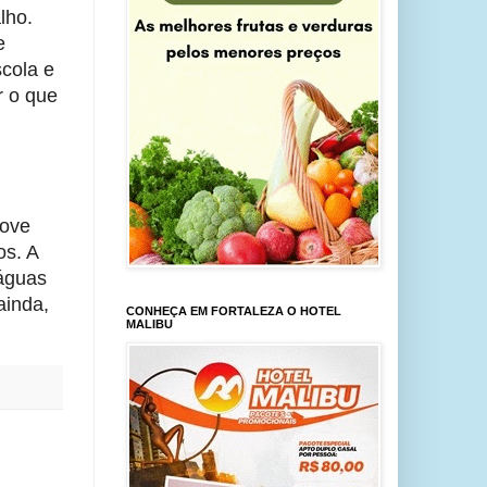
ho. 
 
cola e 
 o que 
ove 
s. A 
águas 
inda, 
CONHEÇA EM FORTALEZA O HOTEL
MALIBU