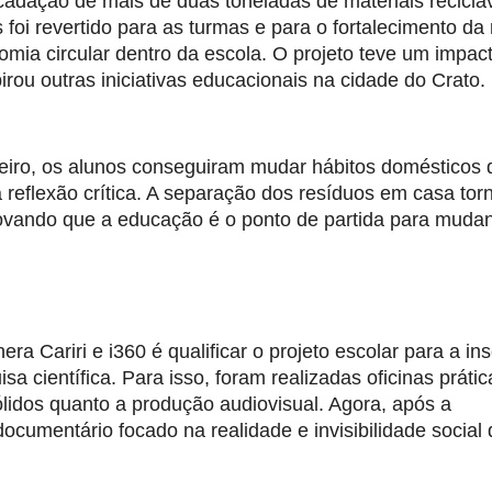
cadação de mais de duas toneladas de materiais recicláv
foi revertido para as turmas e para o fortalecimento da 
omia circular dentro da escola. O projeto teve um impact
pirou outras iniciativas educacionais na cidade do Crato.
eiro, os alunos conseguiram mudar hábitos domésticos d
eflexão crítica. A separação dos resíduos em casa torn
rovando que a educação é o ponto de partida para mudan
a Cariri e i360 é qualificar o projeto escolar para a ins
a científica. Para isso, foram realizadas oficinas prátic
lidos quanto a produção audiovisual. Agora, após a 
ocumentário focado na realidade e invisibilidade social 