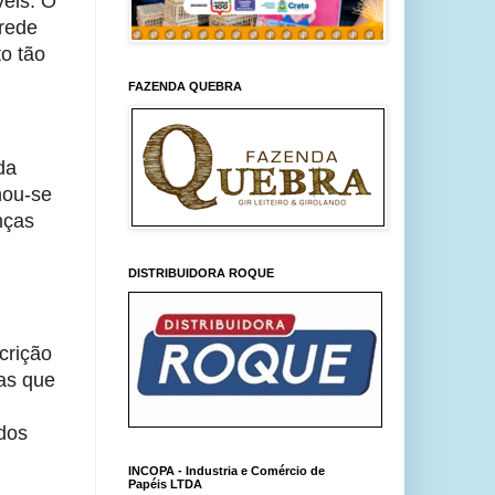
eis. O 
rede 
o tão 
FAZENDA QUEBRA
a 
ou-se 
ças 
DISTRIBUIDORA ROQUE
crição 
as que 
dos 
INCOPA - Industria e Comércio de
Papéis LTDA