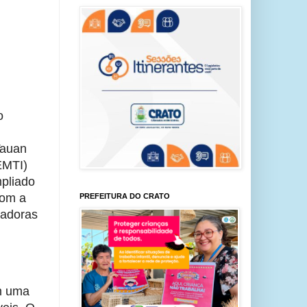
 
auan 
MTI) 
pliado 
om a 
PREFEITURA DO CRATO
adoras 
m uma 