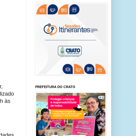
r,
PREFEITURA DO CRATO
lizado
4h às
a
idades