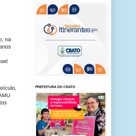
o, na
 anos
oel
PREFEITURA DO CRATO
eículo,
SAMU
tos