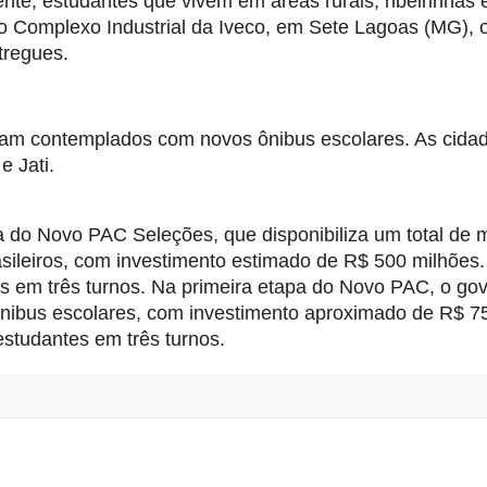
nte, estudantes que vivem em áreas rurais, ribeirinhas 
a no Complexo Industrial da Iveco, em Sete Lagoas (MG), 
tregues.
oram contemplados com novos ônibus escolares. As cida
e Jati.
 do Novo PAC Seleções, que disponibiliza um total de m
asileiros, com investimento estimado de R$ 500 milhões.
es em três turnos. Na primeira etapa do Novo PAC, o go
ônibus escolares, com investimento aproximado de R$ 7
estudantes em três turnos.