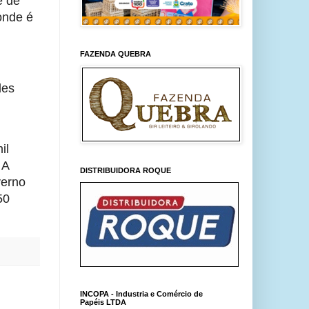
e de
onde é
FAZENDA QUEBRA
des
il
 A
DISTRIBUIDORA ROQUE
verno
50
INCOPA - Industria e Comércio de
Papéis LTDA