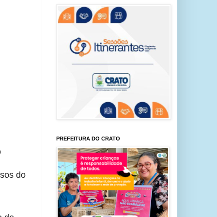
PREFEITURA DO CRATO
o
rsos do