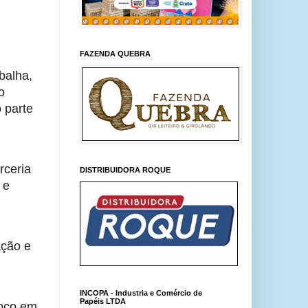
FAZENDA QUEBRA
balha,
o
o parte
rceria
DISTRIBUIDORA ROQUE
 e
ação e
INCOPA - Industria e Comércio de
Papéis LTDA
foco em