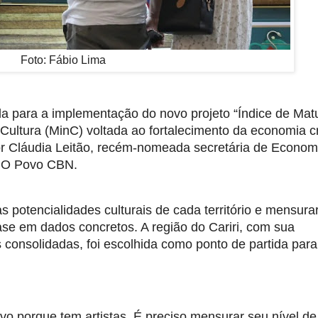
Foto: Fábio Lima
ada para a implementação do novo projeto “Índice de Mat
da Cultura (MinC) voltada ao fortalecimento da economia cr
por Cláudia Leitão, recém-nomeada secretária de Econom
io O Povo CBN.
 potencialidades culturais de cada território e mensura
ase em dados concretos. A região do Cariri, com sua
as consolidadas, foi escolhida como ponto de partida par
tivo porque tem artistas. É preciso mensurar seu nível de