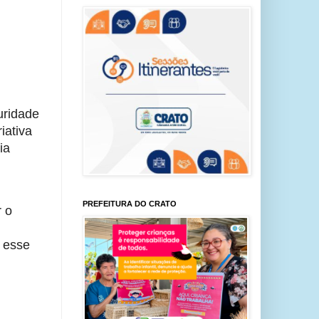
uridade
iativa
ia
PREFEITURA DO CRATO
r o
a esse