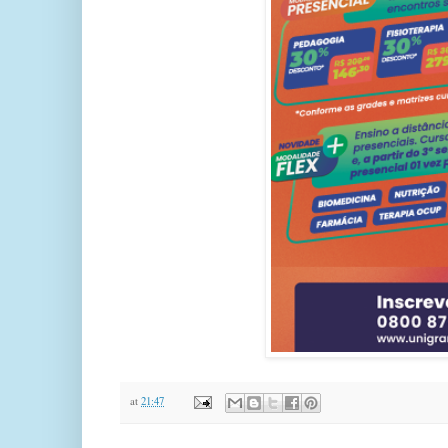
at
21:47