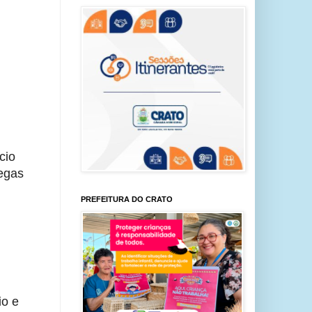
cio
regas
PREFEITURA DO CRATO
io e