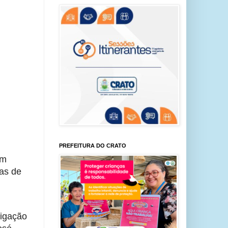
PREFEITURA DO CRATO
em
das de
ligação