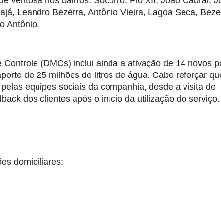
 de ventosa nos bairros: Socorro, Pio XII, João Cabral, J
rajá, Leandro Bezerra, Antônio Vieira, Lagoa Seca, Beze
o Antônio.
e Controle (DMCs) inclui ainda a ativação de 14 novos p
porte de 25 milhões de litros de água. Cabe reforçar qu
elas equipes sociais da companhia, desde a visita de
back dos clientes após o início da utilização do serviço.
es domiciliares: