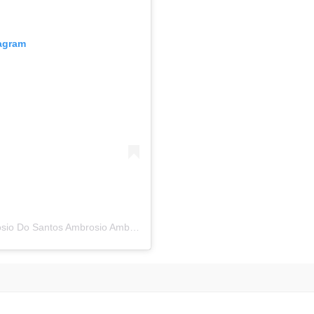
tagram
Uma publicação compartilhada por Cicero Ambrosio Do Santos Ambrosio Ambrosio (@blogdoambrosiosantos)