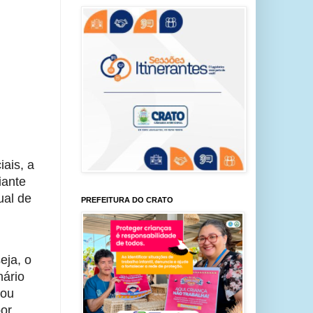
ais, a 
ante 
al de 
PREFEITURA DO CRATO
ja, o 
ário 
ou 
or 