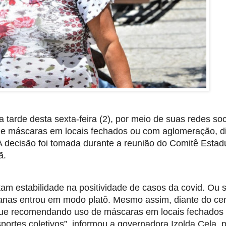
tarde desta sexta-feira (2), por meio de suas redes soci
 máscaras em locais fechados ou com aglomeração, di
A decisão foi tomada durante a reunião do Comitê Estadu
ã.
m estabilidade na positividade de casos da covid. Ou se
nas entrou em modo platô. Mesmo assim, diante do cen
egue recomendando uso de máscaras em locais fechados 
rtes coletivos”, informou a governadora Izolda Cela, p