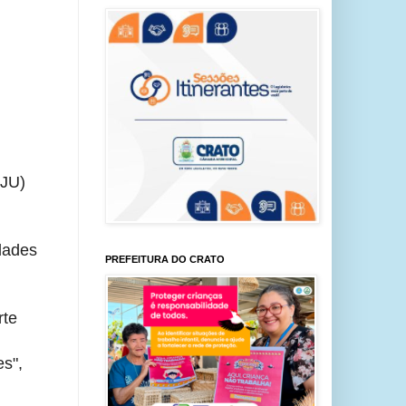
EJU)
dades
PREFEITURA DO CRATO
rte
es",