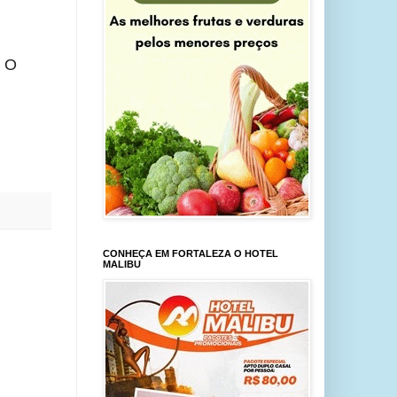
 O 
CONHEÇA EM FORTALEZA O HOTEL
MALIBU