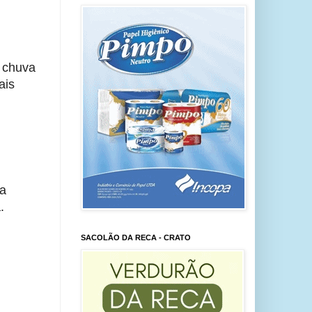
 chuva 
is 
a 
.
SACOLÃO DA RECA - CRATO