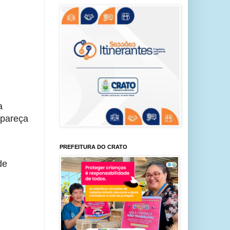
 
areça 
PREFEITURA DO CRATO
e 