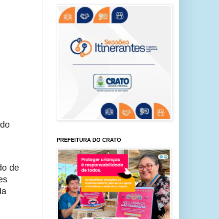
ado
PREFEITURA DO CRATO
do de
es
da