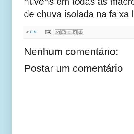
nuvens em todas as macror
de chuva isolada na faixa l
at
15:50
Nenhum comentário:
Postar um comentário