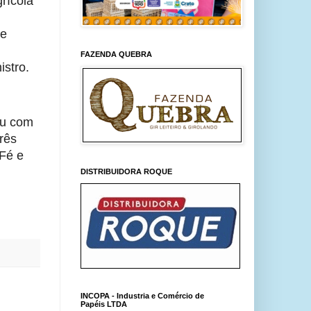
ícola 
e 
FAZENDA QUEBRA
istro.
u com 
ês 
Fé e 
DISTRIBUIDORA ROQUE
INCOPA - Industria e Comércio de
Papéis LTDA