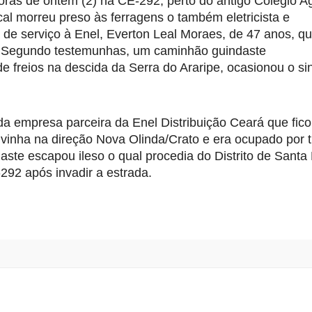
ras de ontem (2) na CE-292, perto do antigo Colégio Agr
al morreu preso às ferragens o também eletricista e 
e serviço à Enel, Everton Leal Moraes, de 47 anos, qu
o. Segundo testemunhas, um caminhão guindaste 
 freios na descida da Serra do Araripe, ocasionou o sin
a empresa parceira da Enel Distribuição Ceará que fico
vinha na direção Nova Olinda/Crato e era ocupado por tr
ste escapou ileso o qual procedia do Distrito de Santa 
292 após invadir a estrada.