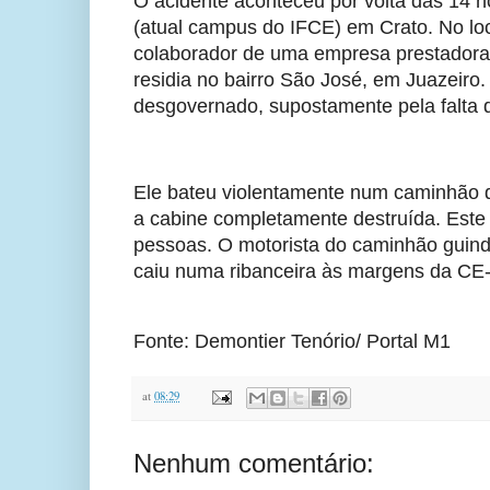
O acidente aconteceu por volta das 14 ho
(atual campus do IFCE) em Crato. No loc
colaborador de uma empresa prestadora d
residia no bairro São José, em Juazeir
desgovernado, supostamente pela falta de
Ele bateu violentamente num caminhão d
a cabine completamente destruída. Este 
pessoas. O motorista do caminhão guinda
caiu numa ribanceira às margens da CE-
Fonte: Demontier Tenório/ Portal M1
at
08:29
Nenhum comentário: