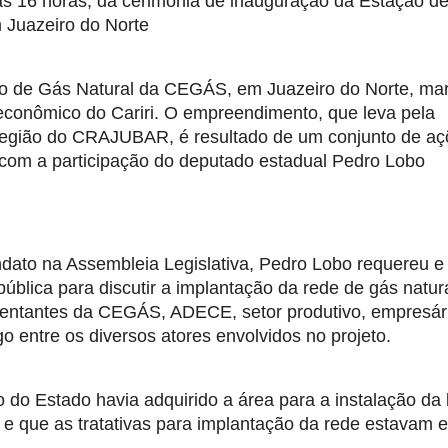
, às 16 horas, da cerimônia de inauguração da Estação de
m Juazeiro do Norte
ão de Gás Natural da CEGÁS, em Juazeiro do Norte, mar
onômico do Cariri. O empreendimento, que leva pela 
 região do CRAJUBAR, é resultado de um conjunto de açõ
m com a participação do deputado estadual Pedro Lobo 
ato na Assembleia Legislativa, Pedro Lobo requereu e 
ública para discutir a implantação da rede de gás natura
esentantes da CEGÁS, ADECE, setor produtivo, empresári
ogo entre os diversos atores envolvidos no projeto.
 do Estado havia adquirido a área para a instalação da 
i e que as tratativas para implantação da rede estavam e