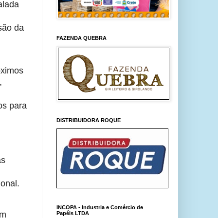
lada 
são da 
FAZENDA QUEBRA
ximos 
 
s para 
DISTRIBUIDORA ROQUE
s 
onal.
INCOPA - Industria e Comércio de
m 
Papéis LTDA