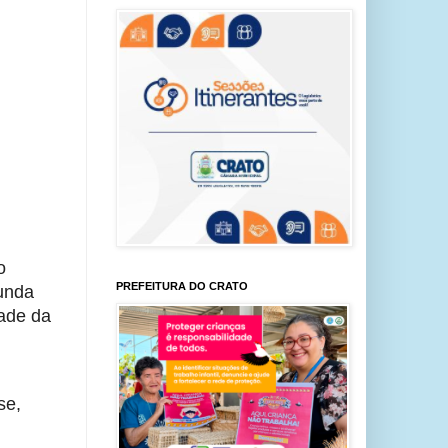
o
PREFEITURA DO CRATO
gunda
ade da
se,