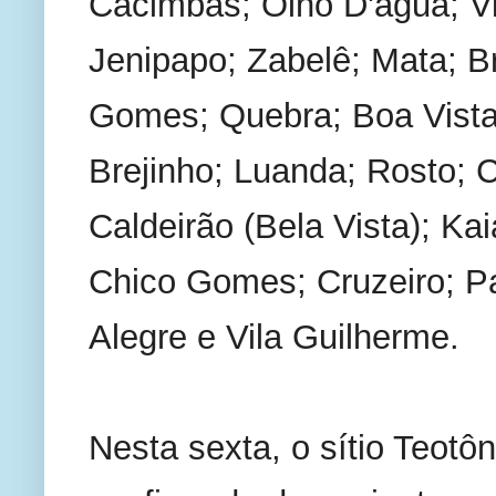
Cacimbas; Olho D'água; Vil
Jenipapo; Zabelê; Mata; B
Gomes; Quebra; Boa Vista;
Brejinho; Luanda; Rosto; C
Caldeirão (Bela Vista); Ka
Chico Gomes; Cruzeiro; Pal
Alegre e Vila Guilherme.
Nesta sexta, o sítio Teotôn