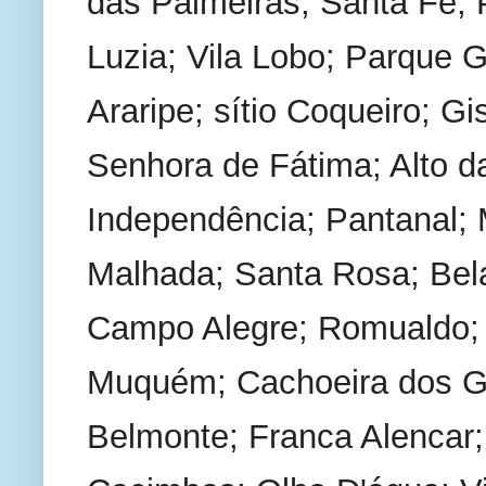
das Palmeiras; Santa Fé; 
Luzia; Vila Lobo; Parque G
Araripe; sítio Coqueiro; Gi
Senhora de Fátima; Alto d
Independência; Pantanal; M
Malhada; Santa Rosa; Bela 
Campo Alegre; Romualdo; V
Muquém; Cachoeira dos Gon
Belmonte; Franca Alencar;