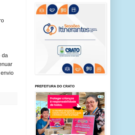
o 
 da 
enuar 
envio 
PREFEITURA DO CRATO