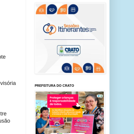
te 
isória 
PREFEITURA DO CRATO
re 
usão 