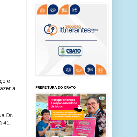
o e 
azer a 
PREFEITURA DO CRATO
a Dr. 
a 41.