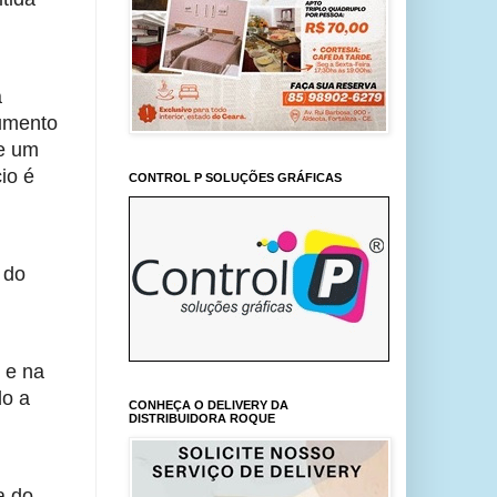
 
umento 
e um 
o é 
CONTROL P SOLUÇÕES GRÁFICAS
do 
e na 
o a 
CONHEÇA O DELIVERY DA
DISTRIBUIDORA ROQUE
 do 