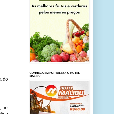
CONHEÇA EM FORTALEZA O HOTEL
MALIBU
 do 
 no 
ida 