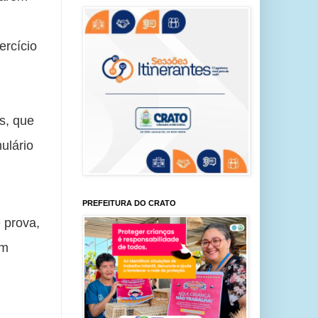
rcício 
, que 
lário 
PREFEITURA DO CRATO
prova, 
m 