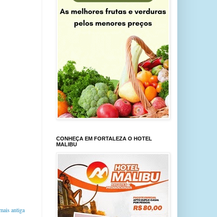
CONHEÇA EM FORTALEZA O HOTEL
MALIBU
ais antiga