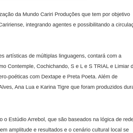
lização da Mundo Cariri Produções que tem por objetivo 
o Caririense, integrando agentes e possibilitando a circula
 artísticas de múltiplas linguagens, contará com a 
mo Contemple, Cochichando, S e L e S TRIAL e Limiar d
ero-poéticas com Dextape e Preta Poeta. Além de 
lves, Ana Lua e Karina Tigre que foram produzidos dura
mo o Estúdio Arrebol, que são baseados na lógica de rede
m amplitude e resultados e o cenário cultural local se 