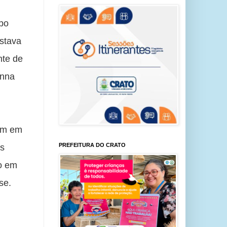
po 
stava 
te de 
nna 
am em 
PREFEITURA DO CRATO
s 
o em 
se.