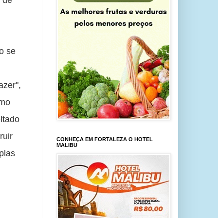
 de 
o se 
zer", 
mo 
tado 
uir 
CONHEÇA EM FORTALEZA O HOTEL
MALIBU
las 