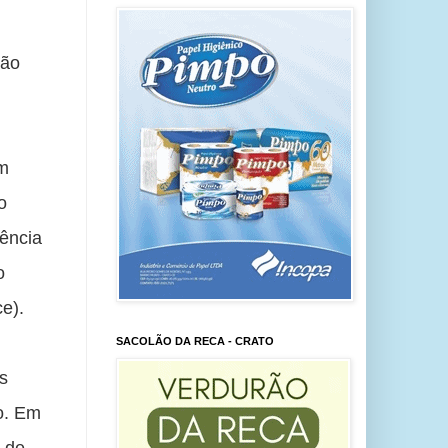
ão 
m 
 
ência 
 
e). 
SACOLÃO DA RECA - CRATO
 
. Em 