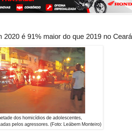
 2020 é 91% maior do que 2019 no Ceará
etade dos homicídios de adolescentes,
adas pelos agressores. (Foto: Leábem Monteiro)