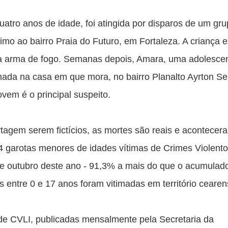
ro anos de idade, foi atingida por disparos de um gru
 ao bairro Praia do Futuro, em Fortaleza. A criança e
a arma de fogo. Semanas depois, Amara, uma adolescen
mada na casa em que mora, no bairro Planalto Ayrton Se
em é o principal suspeito.
agem serem fictícios, as mortes são reais e acontecer
 garotas menores de idades vítimas de Crimes Violento
ro e outubro deste ano - 91,3% a mais do que o acumulad
 entre 0 e 17 anos foram vitimadas em território cearen
 de CVLI, publicadas mensalmente pela Secretaria da 