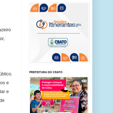
zeiro 
r, 
PREFEITURA DO CRATO
blico. 
os e 
ar e 
de 