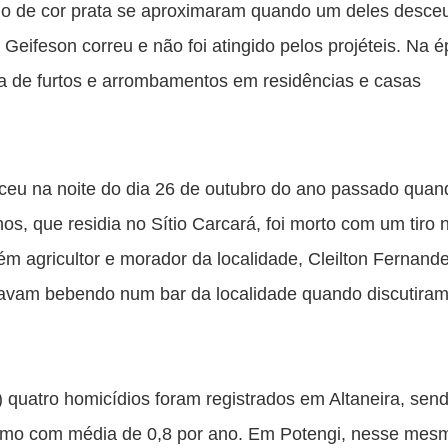
lo de cor prata se aproximaram quando um deles desceu
 Geifeson correu e não foi atingido pelos projéteis. Na é
ta de furtos e arrombamentos em residências e casas 
ceu na noite do dia 26 de outubro do ano passado quand
os, que residia no Sítio Carcará, foi morto com um tiro n
m agricultor e morador da localidade, Cleilton Fernande
stavam bebendo num bar da localidade quando discutiram
 quatro homicídios foram registrados em Altaneira, send
timo com média de 0,8 por ano. Em Potengi, nesse mesm