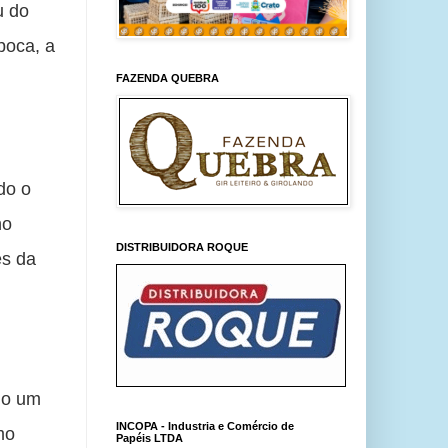
 do 
poca, a 
FAZENDA QUEBRA
o o 
o 
DISTRIBUIDORA ROQUE
s da 
 
o um 
INCOPA - Industria e Comércio de
o 
Papéis LTDA